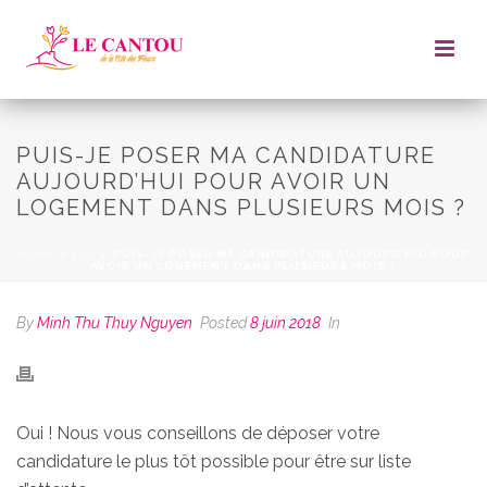
PUIS-JE POSER MA CANDIDATURE
AUJOURD’HUI POUR AVOIR UN
LOGEMENT DANS PLUSIEURS MOIS ?
HOME
/
FAQ
/ PUIS-JE POSER MA CANDIDATURE AUJOURD’HUI POUR
AVOIR UN LOGEMENT DANS PLUSIEURS MOIS ?
By
Minh Thu Thuy Nguyen
Posted
8 juin 2018
In
Oui ! Nous vous conseillons de déposer votre
candidature le plus tôt possible pour être sur liste