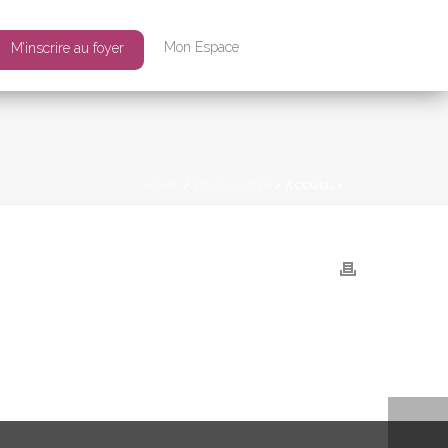
Mon Espace
M’inscrire au foyer
HOME
/
EDGE SLIDER
/ ACCUEIL1